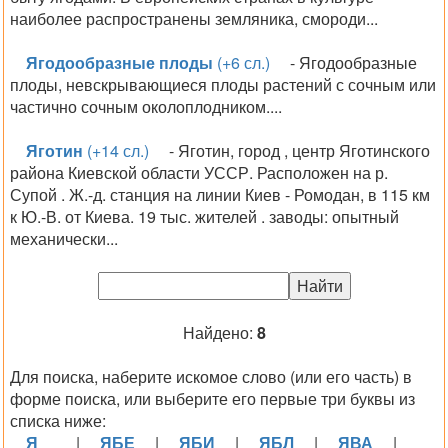
наиболее распространены земляника, смороди...
Ягодообразные плоды
(+6 сл.)
- Ягодообразные
плоды, невскрывающиеся плоды растений с сочным или
частично сочным околоплодником....
Яготин
(+14 сл.)
- Яготин, город , центр Яготинского
района Киевской области УССР. Расположен на р.
Супой . Ж.-д. станция на линии Киев - Ромодан, в 115 км
к Ю.-В. от Киева. 19 тыс. жителей . заводы: опытный
механически...
Найдено:
8
Для поиска, наберите искомое слово (или его часть) в
форме поиска, или выберите его первые три буквы из
списка ниже:
Я__
|
ЯБЕ
|
ЯБИ
|
ЯБЛ
|
ЯВА
|