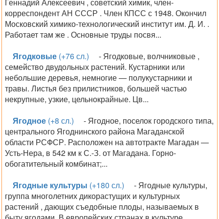
Геннадий Алексеевич , советский химик, член-
корреспондент АН СССР . Член КПСС с 1948. Окончил
Московский химико-технологический институт им. Д. И. .
Работает там же . Основные труды посвя...
Ягодковые
(+76 сл.)
- Ягодковые, волчниковые ,
семейство двудольных растений. Кустарники или
небольшие деревья, немногие — полукустарники и
травы. Листья без прилистников, большей частью
некрупные, узкие, цельнокрайные. Цв...
Ягодное
(+8 сл.)
- Ягодное, поселок городского типа,
центрального Ягоднинского района Магаданской
области РСФСР. Расположен на автотракте Магадан —
Усть-Нера, в 542 км к С.-З. от Магадана. Горно-
обогатительный комбинат;...
Ягодные культуры
(+180 сл.)
- Ягодные культуры,
группа многолетних дикорастущих и культурных
растений , дающих съедобные плоды, называемых в
быту ягодами. В европейских странах в культуре