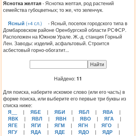
Яснотка желтая
- Яснотка желтая, род растений
семейства губоцветных; то же, что зеленчук.
Ясный
(+4 сл.)
- Ясный, поселок городского типа в
Домбаровском районе Оренбургской области РСФСР.
Расположен на Южном Урале. Ж.-д. станция Горный
Лен. Заводы: изделий, асфальтовый. Строится
асбестовый горно-обогатит...
Найдено:
11
Для поиска, наберите искомое слово (или его часть) в
форме поиска, или выберите его первые три буквы из
списка ниже:
Я__
|
ЯБЕ
|
ЯБИ
|
ЯБЛ
|
ЯВА
|
ЯВК
|
ЯВЛ
|
ЯВН
|
ЯВО
|
ЯГА
|
ЯГЕ
|
ЯГИ
|
ЯГМ
|
ЯГН
|
ЯГО
|
ЯГУ
|
ЯДА
|
ЯДЕ
|
ЯДО
|
ЯДР
|