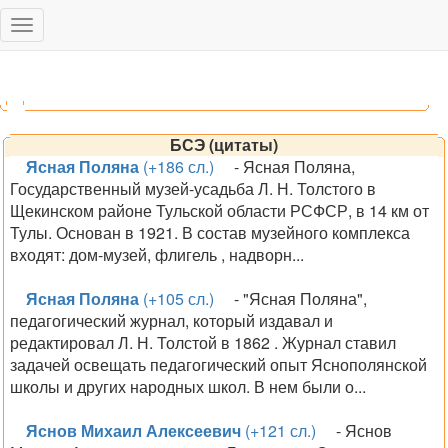
Toggle
navigation
БСЭ (цитаты)
Ясная Поляна
(+186 сл.)
- Ясная Поляна,
Государственный музей-усадьба Л. Н. Толстого в
Щекинском районе Тульской области РСФСР, в 14 км от
Тулы. Основан в 1921. В состав музейного комплекса
входят: дом-музей, флигель , надворн...
Ясная Поляна
(+105 сл.)
- "Ясная Поляна",
педагогический журнал, который издавал и
редактировал Л. Н. Толстой в 1862 . Журнал ставил
задачей освещать педагогический опыт Яснополянской
школы и других народных школ. В нем были о...
Яснов Михаил Алексеевич
(+121 сл.)
- Яснов