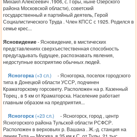
Михаил Алексеевич .1906, с. Горы, ныне Озерского
района Московской области), советский
государственный и партийный деятель, Герой
Социалистического Труда . Член КПСС с 1925. Родился в
семье крес...
Ясновидение
- Ясновидение, в мистических
представлениях сверхъестественная способность
предугадывать будущее, распознавать явления,
недоступные восприятию обычных людей.
Ясногорка
(+3 сл.)
- Ясногорка, поселок городского
типа в Донецкой области УССР, подчинен
Краматорскому горсовету. Расположен на р. Казенный
Торец , в 5 км от Краматорска. Население работает
главным образом на предприятия...
Ясногорск
(+23 сл.)
- Ясногорск, город , центр
Ясногорского района Тульской области РСФСР.
Расположен в верховьях р. Вашана . Ж.-д. станция на
линии Тула — Москва, в 35 км к С. от Тулы. 21 тыс.